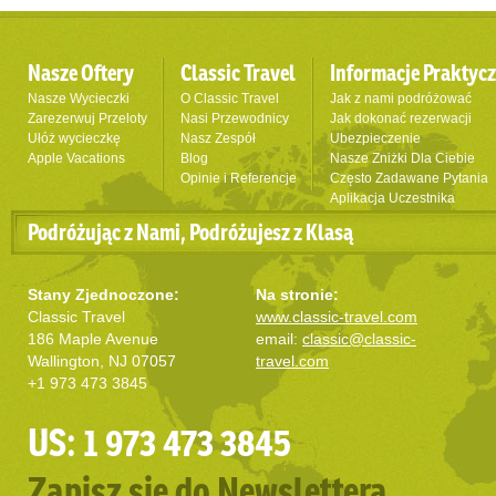
Nasze Oftery
Classic Travel
Informacje Praktyc
Nasze Wycieczki
O Classic Travel
Jak z nami podróżować
Zarezerwuj Przeloty
Nasi Przewodnicy
Jak dokonać rezerwacji
Ułóż wycieczkę
Nasz Zespół
Ubezpieczenie
Apple Vacations
Blog
Nasze Zniżki Dla Ciebie
Opinie i Referencje
Często Zadawane Pytania
Aplikacja Uczestnika
Podróżując z Nami, Podróżujesz z Klasą
Stany Zjednoczone:
Na stronie:
Classic Travel
www.classic-travel.com
186 Maple Avenue
email:
classic@classic-
Wallington, NJ 07057
travel.com
+1 973 473 3845
US: 1 973 473 3845
Zapisz się do Newslettera