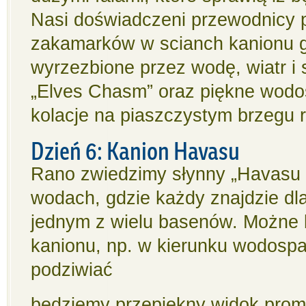
Nasi doświadczeni przewodnicy 
zakamarków w scianch kanionu g
wyrzezbione przez wodę, wiatr i 
„Elves Chasm” oraz piękne wodos
kolacje na piaszczystym brzegu r
Dzień 6: Kanion Havasu
Rano zwiedzimy słynny „Havasu 
wodach, gdzie każdy znajdzie dla
jednym z wielu basenów. Możne b
kanionu, np. w kierunku wodospa
podziwiać
będziemy przepiękny widok prom