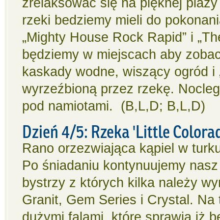
zrelaksować się na pięknej plaż
rzeki bedziemy mieli do pokonan
„Mighty House Rock Rapid” i „Th
będziemy w miejscach aby zobacz
kaskady wodne, wiszący ogród i 
wyrzeźbioną przez rzekę. Nocleg 
pod namiotami. (B,L,D; B,L,D)
Dzień 4/5: Rzeka 'Little Colora
Rano orzezwiająca kąpiel w turk
Po śniadaniu kontynuujemy nasz
bystrzy z których kilka należy w
Granit, Gem Series i Crystal. N
dużymi falami, które sprawią iż 