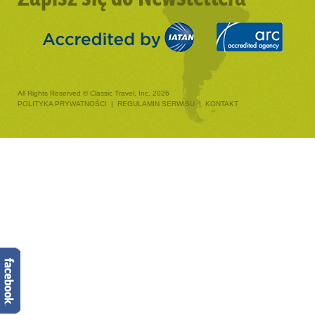
All Rights Reserved © Classic Travel, Inc. 2026
POLITYKA PRYWATNOŚCI
|
REGULAMIN SERWISU
|
KONTAKT