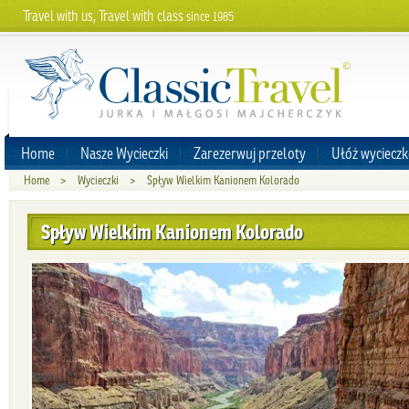
Travel with us, Travel with class
since 1985
Home
Nasze Wycieczki
Zarezerwuj przeloty
Ułóż wycieczk
Home
>
Wycieczki
>
Spływ Wielkim Kanionem Kolorado
Spływ Wielkim Kanionem Kolorado