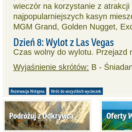
wieczór na korzystanie z atrakcj
najpopularniejszych kasyn mieszc
MGM Grand, Golden Nugget, Excal
Dzień 8: Wylot z Las Vegas
Czas wolny do wylotu. Przejazd n
Wyjaśnienie skrótów:
B - Śniadan
Rezerwacja Wstępna
Wróć do wszystkich wycieczek
Podróżuj z Odkrywcą
Oferty 