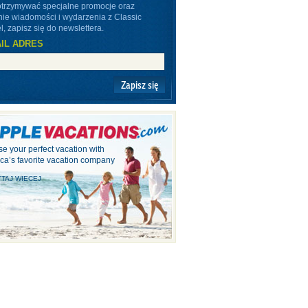
otrzymywać specjalne promocje oraz
nie wiadomości i wydarzenia z Classic
l, zapisz się do newslettera.
IL ADRES
Zapisz się
e your perfect vacation with
ca’s favorite vacation company
TAJ WIECEJ