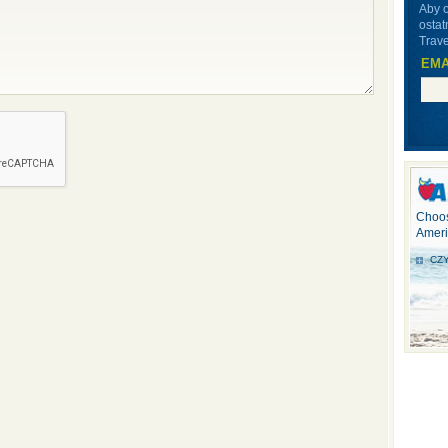
Aby 
ostat
Trave
EMA
Choos
Ameri
CZY