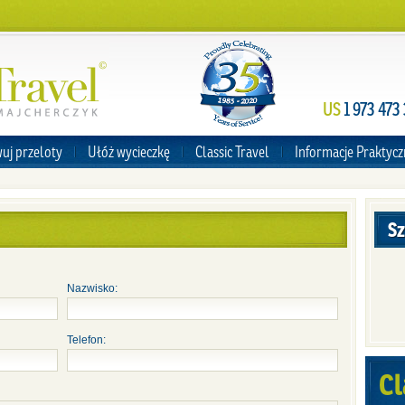
US
1 973 473
uj przeloty
Ułóż wycieczkę
Classic Travel
Informacje Praktyc
Sz
Nazwisko:
Telefon:
Cl