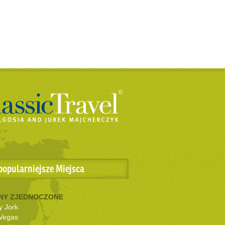
popularniejsze Miejsca
NY ZJEDNOCZONE
 Jork
Vegas