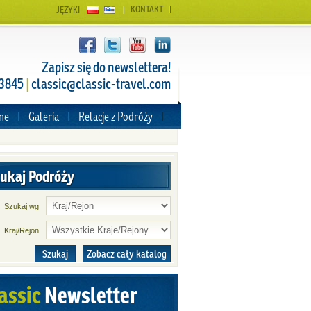
KONTAKT
JĘZYKI
Zapisz się do newslettera!
 3845
|
classic@classic-travel.com
zne
Galeria
Relacje z Podróży
ukaj Podróży
Szukaj wg
Kraj/Rejon
Szukaj
Zobacz cały katalog
assic
Newsletter