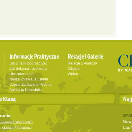
l
Informacje Praktyczne
Relacje i Galerie
Jak z nami podróżować
Relacje z Podróży
Jak dokonać rezerwacji
Zdjęcia
Ubezpieczenie
Wideo
Nasze Zniżki Dla Ciebie
e
Często Zadawane Pytania
Aplikacja Uczestnika
z Klasą
Naj
ronie:
STA
lassic-travel.com
Nowy
:
classic@classic-
Las 