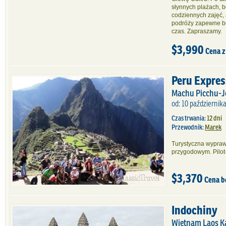
słynnych plażach, 
codziennych zajęć, 
podróży zapewne b
czas. Zapraszamy.
$3,990
Cena z
Peru Expres
Machu Picchu-Je
od: 10 październik
Czas trwania:
12 dni
Przewodnik:
Marek
Turystyczna wypraw
przygodowym. Pilot
$3,370
Cena b
Indochiny
Wietnam Laos 