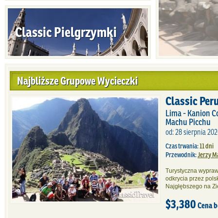
Classic Pielgrzymki
Najbliższe Grupowe Wycieczki
Classic Per
Lima - Kanion Co
Machu Picchu
od: 28 sierpnia 202
Czas trwania:
11 dni
Przewodnik:
Jerzy M
Turystyczna wypraw
odkrycia przez po
Najgłębszego na Zi
$3,380
Cena b