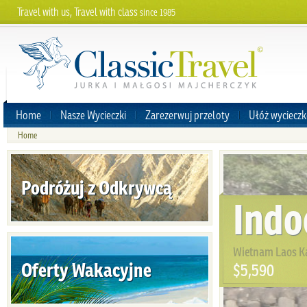
Travel with us, Travel with class
since 1985
Home
Nasze Wycieczki
Zarezerwuj przeloty
Ułóż wycieczk
Home
Podróżuj z Odkrywcą
Indo
Wietnam Laos 
Oferty Wakacyjne
$5,590