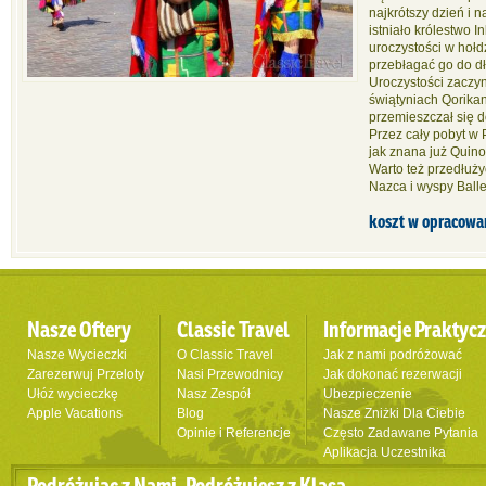
najkrótszy dzień i 
istniało królestwo 
uroczystości w hołd
przebłagać go do dł
Uroczystości zaczyn
świątyniach Qorika
przemieszczał się 
Przez cały pobyt w 
jak znana już Quino
Warto też przedłuży
Nazca i wyspy Ball
koszt w opracowa
Nasze Oftery
Classic Travel
Informacje Praktyc
Nasze Wycieczki
O Classic Travel
Jak z nami podróżować
Zarezerwuj Przeloty
Nasi Przewodnicy
Jak dokonać rezerwacji
Ułóż wycieczkę
Nasz Zespół
Ubezpieczenie
Apple Vacations
Blog
Nasze Zniżki Dla Ciebie
Opinie i Referencje
Często Zadawane Pytania
Aplikacja Uczestnika
Podróżując z Nami, Podróżujesz z Klasą