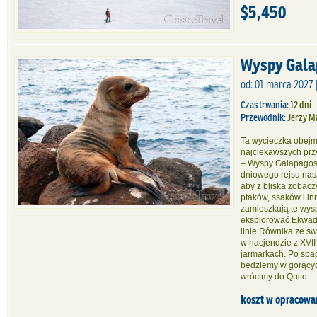
$5,450
Wyspy Gala
od: 01 marca 2027 
Czas trwania:
12 dni
Przewodnik:
Jerzy M
Ta wycieczka obej
najciekawszych prz
– Wyspy Galapagos.
dniowego rejsu na
aby z bliska zobac
ptaków, ssaków i inn
zamieszkują te wysp
eksplorować Ekwador
linie Równika ze s
w hacjendzie z XVI
jarmarkach. Po spa
będziemy w gorącyc
wrócimy do Quito.
koszt w opracowa