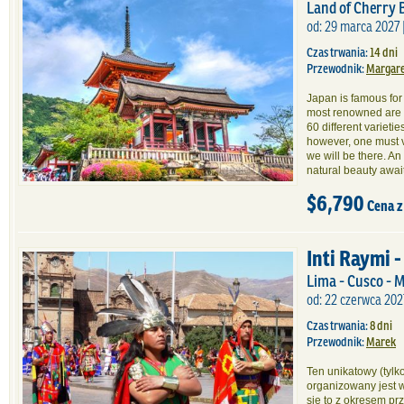
Land of Cherry
od: 29 marca 2027 |
Czas trwania:
14 dni
Przewodnik:
Margare
Japan is famous for
most renowned are 
60 different varietie
however, one must v
we will be there. An
natural beauty await
$6,790
Cena z
Inti Raymi -
Lima - Cusco - 
od: 22 czerwca 202
Czas trwania:
8 dni
Przewodnik:
Marek
Ten unikatowy (tylk
organizowany jest w
się to z okresem pr