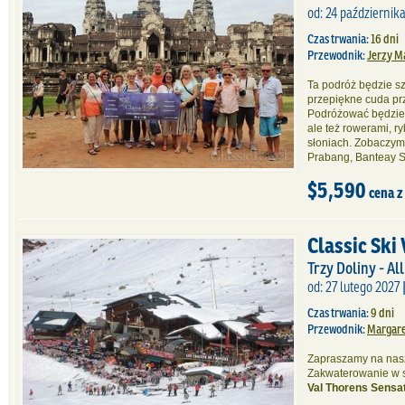
od: 24 października
Czas trwania:
16 dni
Przewodnik:
Jerzy M
Ta podróż będzie s
przepiękne cuda przy
Podróżować będziem
ale też rowerami, ry
słoniach. Zobaczym
Prabang, Banteay S
$5,590
cena z
Classic Ski
Trzy Doliny - All
od: 27 lutego 2027 
Czas trwania:
9 dni
Przewodnik:
Margare
Zapraszamy na nasz
Zakwaterowanie w 
Val Thorens Sensat