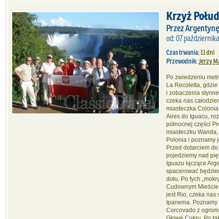
Krzyż Połud
Przez Argentynę,
od: 07 października
Czas trwania:
11 dni
Przewodnik:
Jerzy M
Po zwiedzeniu metr
La Recoletta, gdzi
i zobaczenia słynn
czeka nas całodzie
miasteczka Colonia
Aires do Iguacu, r
północnej części Pr
miasteczku Wanda, 
Polonia i poznamy je
Przed dotarciem do
pojedziemy nad pi
Iguazu łączące Arge
spacerować będziemy
dołu. Po tych „mok
Cudownym Mieście 
jest Rio, czeka nas
Ipanema. Poznamy r
Corcovado z ogrom
Głowę Cukru. Po ta