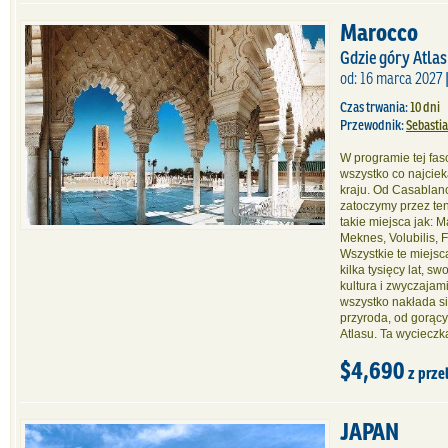
Marocco
Gdzie góry Atla
od: 16 marca 2027 
Czas trwania:
10 dni
Przewodnik:
Sebasti
W programie tej fas
wszystko co najcie
kraju. Od Casablanc
zatoczymy przez ten
takie miejsca jak: 
Meknes, Volubilis, F
Wszystkie te miejsc
kilka tysięcy lat, s
kultura i zwyczajami
wszystko nakłada s
przyroda, od gorąc
Atlasu. Ta wycieczk
$4,690
z prze
JAPAN