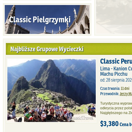
Classic Pielgrzymki
Najbliższe Grupowe Wycieczki
Classic Per
Lima - Kanion Co
Machu Picchu
od: 28 sierpnia 202
Czas trwania:
11 dni
Przewodnik:
Jerzy M
Turystyczna wypraw
odkrycia przez po
Najgłębszego na Zi
$3,380
Cena b