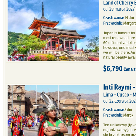
Land of Cherry
od: 29 marca 2027 |
Czas trwania:
14 dni
Przewodnik:
Margare
Japan is famous for
most renowned are 
60 different varietie
however, one must v
we will be there. An
natural beauty await
$6,790
Cena z
Inti Raymi -
Lima - Cusco - 
od: 22 czerwca 202
Czas trwania:
8 dni
Przewodnik:
Marek
Ten unikatowy (tylk
organizowany jest w
się to z okresem pr