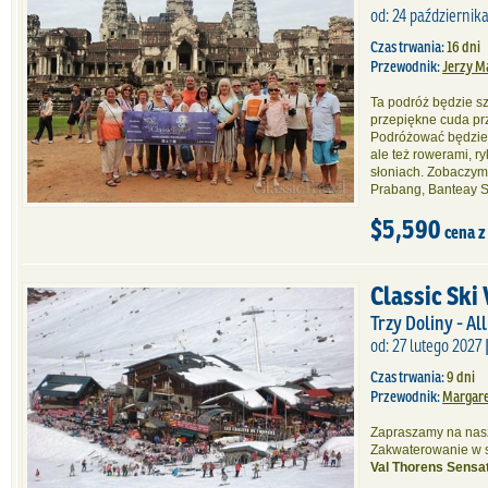
od: 24 października
Czas trwania:
16 dni
Przewodnik:
Jerzy M
Ta podróż będzie s
przepiękne cuda przy
Podróżować będziem
ale też rowerami, ry
słoniach. Zobaczym
Prabang, Banteay S
$5,590
cena z
Classic Ski
Trzy Doliny - All
od: 27 lutego 2027 
Czas trwania:
9 dni
Przewodnik:
Margare
Zapraszamy na nasz
Zakwaterowanie w 
Val Thorens Sensat