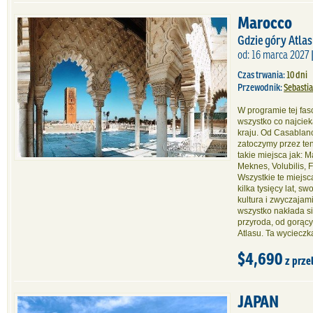
Marocco
Gdzie góry Atla
od: 16 marca 2027 
Czas trwania:
10 dni
Przewodnik:
Sebasti
W programie tej fas
wszystko co najcie
kraju. Od Casablanc
zatoczymy przez ten
takie miejsca jak: 
Meknes, Volubilis, F
Wszystkie te miejsc
kilka tysięcy lat, s
kultura i zwyczajami
wszystko nakłada s
przyroda, od gorąc
Atlasu. Ta wycieczk
$4,690
z prze
JAPAN