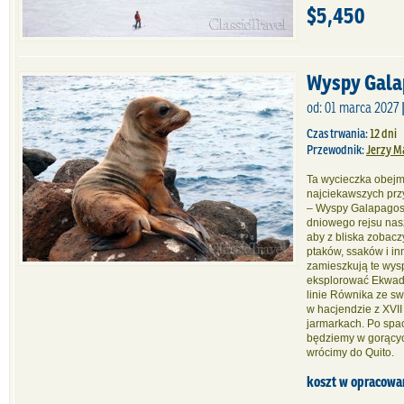
$5,450
Wyspy Gala
od: 01 marca 2027 
Czas trwania:
12 dni
Przewodnik:
Jerzy M
Ta wycieczka obej
najciekawszych prz
– Wyspy Galapagos.
dniowego rejsu na
aby z bliska zobac
ptaków, ssaków i inn
zamieszkują te wysp
eksplorować Ekwador
linie Równika ze s
w hacjendzie z XVI
jarmarkach. Po spa
będziemy w gorącyc
wrócimy do Quito.
koszt w opracowa