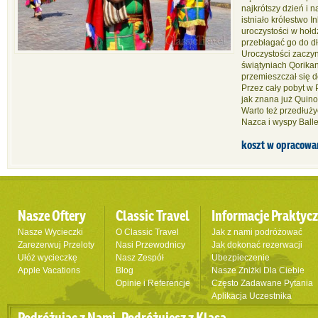
najkrótszy dzień i 
istniało królestwo 
uroczystości w hołd
przebłagać go do dł
Uroczystości zaczyn
świątyniach Qorika
przemieszczał się 
Przez cały pobyt w 
jak znana już Quino
Warto też przedłuży
Nazca i wyspy Ball
koszt w opracowa
Nasze Oftery
Classic Travel
Informacje Praktyc
Nasze Wycieczki
O Classic Travel
Jak z nami podróżować
Zarezerwuj Przeloty
Nasi Przewodnicy
Jak dokonać rezerwacji
Ułóż wycieczkę
Nasz Zespół
Ubezpieczenie
Apple Vacations
Blog
Nasze Zniżki Dla Ciebie
Opinie i Referencje
Często Zadawane Pytania
Aplikacja Uczestnika
Podróżując z Nami, Podróżujesz z Klasą