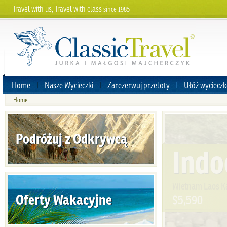
Travel with us, Travel with class
since 1985
Home
Nasze Wycieczki
Zarezerwuj przeloty
Ułóż wycieczk
Home
Podróżuj z Odkrywcą
Indo
Wietnam Laos 
Oferty Wakacyjne
$5,590