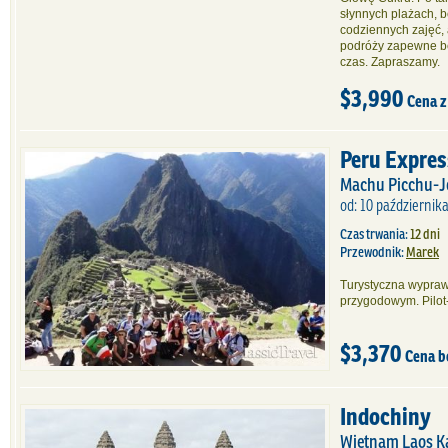
słynnych plażach, 
codziennych zajęć, 
podróży zapewne b
czas. Zapraszamy.
$3,990
Cena z
Peru Expres
Machu Picchu-Je
od: 10 październik
Czas trwania:
12 dni
Przewodnik:
Marek
Turystyczna wypraw
przygodowym. Pilot
$3,370
Cena b
Indochiny
Wietnam Laos 