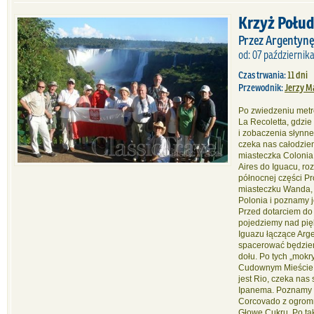
Krzyż Połud
Przez Argentynę,
od: 07 października
Czas trwania:
11 dni
Przewodnik:
Jerzy M
Po zwiedzeniu metr
La Recoletta, gdzi
i zobaczenia słynn
czeka nas całodzie
miasteczka Colonia
Aires do Iguacu, r
północnej części Pr
miasteczku Wanda, 
Polonia i poznamy je
Przed dotarciem do
pojedziemy nad pi
Iguazu łączące Arge
spacerować będziemy
dołu. Po tych „mok
Cudownym Mieście 
jest Rio, czeka nas
Ipanema. Poznamy r
Corcovado z ogrom
Głowę Cukru. Po ta