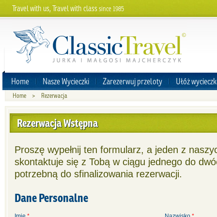
Travel with us, Travel with class
since 1985
Home
Nasze Wycieczki
Zarezerwuj przeloty
Ułóż wycieczk
Home
>
Rezerwacja
Rezerwacja Wstępna
Proszę wypełnij ten formularz, a jeden z nasz
skontaktuje się z Tobą w ciągu jednego do dwó
potrzebną do sfinalizowania rezerwacji.
Dane Personalne
Imię
*
Nazwisko
*