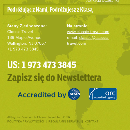
Aplikacja Uczestnika
Podróżując z Nami, Podróżujesz z Klasą
Stany Zjednoczone:
Na stronie:
Classic Travel
www.classic-travel.com
186 Maple Avenue
email:
classic@classic-
Wallington, NJ 07057
travel.com
+1 973 473 3845
US: 1 973 473 3845
Zapisz się do Newslettera
All Rights Reserved © Classic Travel, Inc. 2026
POLITYKA PRYWATNOŚCI
|
REGULAMIN SERWISU
|
KONTAKT