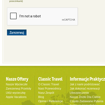
przecinkami)
Zarezerwuj
Nasze Oftery
Classic Travel
Informacje Praktyc
Nasze Wycieczki
O Classic Travel
Jak z nami podróżować
Zarezerwuj Przeloty
Nasi Przewodnicy
Jak dokonać rezerwacji
Ułóż wycieczkę
Nasz Zespół
Ubezpieczenie
Apple Vacations
Blog
Nasze Zniżki Dla Ciebie
Opinie i Referencje
Często Zadawane Pytania