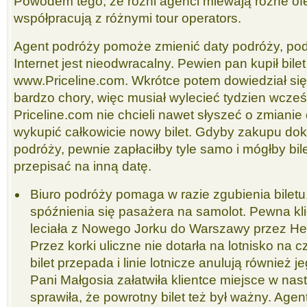
Powodem tego, że różni agenci miewają różne ofert
współpracują z różnymi tour operators.
Agent podróży pomoże zmienić daty podróży, po
Internet jest nieodwracalny. Pewien pan kupił bil
www.Priceline.com. Wkrótce potem dowiedział się, 
bardzo chory, więc musiał wylecieć tydzien wcześ
Priceline.com nie chcieli nawet słyszeć o zmianie 
wykupić całkowicie nowy bilet. Gdyby zakupu do
podróży, pewnie zapłaciłby tyle samo i mógłby bil
przepisać na inną datę.
Biuro podróży pomaga w razie zgubienia biletu
spóźnienia się pasażera na samolot. Pewna kli
leciała z Nowego Jorku do Warszawy przez Hel
Przez korki uliczne nie dotarła na lotnisko na 
bilet przepada i linie lotnicze anulują również 
Pani Małgosia załatwiła klientce miejsce w na
sprawiła, że powrotny bilet też był ważny. Agent