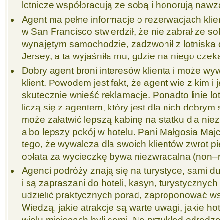
lotnicze współpracują ze sobą i honorują nawza
Agent ma pełne informacje o rezerwacjach klie
w San Francisco stwierdził, że nie zabrał ze so
wynajętym samochodzie, zadzwonił z lotniska
Jersey, a ta wyjaśniła mu, gdzie na niego czeka a
Dobry agent broni interesów klienta i może wy
klient. Powodem jest fakt, że agent wie z kim i
skutecznie wnieść reklamacje. Ponadto linie lo
liczą się z agentem, który jest dla nich dobry
może załatwić lepszą kabinę na statku dla nie
albo lepszy pokój w hotelu. Pani Małgosia Maj
tego, że wywalcza dla swoich klientów zwrot p
opłata za wycieczkę bywa niezwracalna (non–r
Agenci podróży znają się na turystyce, sami du
i są zapraszani do hoteli, kasyn, turystycznyc
udzielić praktycznych porad, zaproponować w
Wiedzą, jakie atrakcje są warte uwagi, jakie ho
wielu miejscach byli sami. Na przykład odradzą