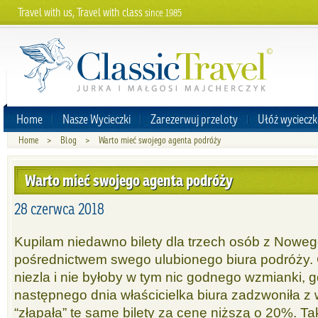
Travel with us, Travel with class
since 1985
Home
Nasze Wycieczki
Zarezerwuj przeloty
Ułóż wycieczk
Home
>
Blog
>
Warto mieć swojego agenta podróży
Warto mieć swojego agenta podróży
28 czerwca 2018
Kupilam niedawno bilety dla trzech osób z Noweg
pośrednictwem swego ulubionego biura podróży. 
niezla i nie byłoby w tym nic godnego wzmianki, g
następnego dnia właścicielka biura zadzwoniła z
“złapała” te same bilety za cenę niższą o 20%. Ta