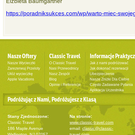
Elżbieta Baumgartner
https://poradniksukces.com/wp/warto-miec-swoje
Nasze Oftery
Classic Travel
Informacje Praktyc
Nasze Wycieczki
O Classic Travel
Jak z nami podróżować
Zarezerwuj Przeloty
Nasi Przewodnicy
Jak dokonać rezerwacji
Ułóż wycieczkę
Nasz Zespół
Ubezpieczenie
Apple Vacations
Blog
Nasze Zniżki Dla Ciebie
Opinie i Referencje
Często Zadawane Pytania
Aplikacja Uczestnika
Podróżując z Nami, Podróżujesz z Klasą
Stany Zjednoczone:
Na stronie:
Classic Travel
www.classic-travel.com
186 Maple Avenue
email:
classic@classic-
Wallington, NJ 07057
travel.com