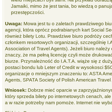
Jamaiki, mimo że jest tania, bo wiedzą o panuj
przestępczości.
Uwaga:
Mowa jest tu o zaletach prawdziwego biur
agencji, która oprócz podrabianych kart Social Se
również bilety Lotu. Prawdziwe biuro podróży cech
członkem resortowych organizacji, szczególnię I.A.
Association of Travel Agents). Jeżeli biuro należy d
znaczy, że ma pełną licencję czyli może drukować 
biurze. Przynależność do I.A.T.A. wiąże się z d
postaci bondu lub Leter of Credit w wysokosci $50
organizacje o mniejszym znaczeniu to: ASTA Amer
Agents, SPATA Society of Polish American Travel
Wniosek:
Dobrze mieć oparcie w zaprzyjaźniony
który sprzeda bilety po internetowych cenach, ale
a w razie potrzeby nam pomoże. Internet nie wyba