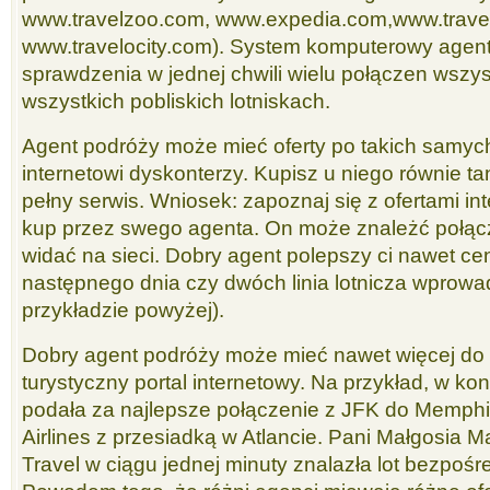
www.travelzoo.com, www.expedia.com,www.trave
www.travelocity.com). System komputerowy agen
sprawdzenia w jednej chwili wielu połączen wszystk
wszystkich pobliskich lotniskach.
Agent podróży może mieć oferty po takich samyc
internetowi dyskonterzy. Kupisz u niego równie ta
pełny serwis. Wniosek: zapoznaj się z ofertami i
kup przez swego agenta. On może znależć połącz
widać na sieci. Dobry agent polepszy ci nawet cen
następnego dnia czy dwóch linia lotnicza wprowadz
przykładzie powyżej).
Dobry agent podróży może mieć nawet więcej do 
turystyczny portal internetowy. Na przykład, w kon
podała za najlepsze połączenie z JFK do Memphis
Airlines z przesiadką w Atlancie. Pani Małgosia M
Travel w ciągu jednej minuty znalazła lot bezpośre