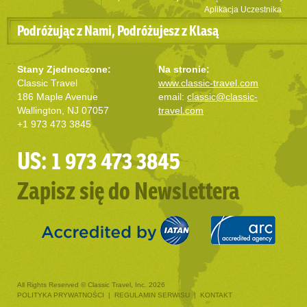
Aplikacja Uczestnika
Podróżując z Nami, Podróżujesz z Klasą
Stany Zjednoczone:
Na stronie:
Classic Travel
www.classic-travel.com
186 Maple Avenue
email:
classic@classic-
Wallington, NJ 07057
travel.com
+1 973 473 3845
US: 1 973 473 3845
Zapisz się do Newslettera
All Rights Reserved © Classic Travel, Inc. 2026
POLITYKA PRYWATNOŚCI
|
REGULAMIN SERWISU
|
KONTAKT