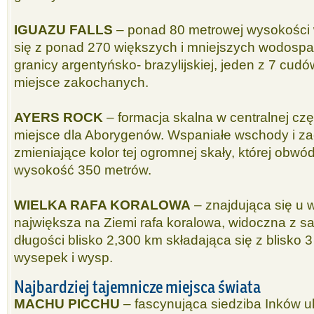
IGUAZU FALLS
– ponad 80 metrowej wysokości
się z ponad 270 większych i mniejszych wodospa
granicy argentyńsko- brazylijskiej, jeden z 7 cud
miejsce zakochanych.
AYERS ROCK
– formacja skalna w centralnej częś
miejsce dla Aborygenów. Wspaniałe wschody i z
zmieniające kolor tej ogromnej skały, której obw
wysokość 350 metrów.
WIELKA RAFA KORALOWA
– znajdująca się u w
największa na Ziemi rafa koralowa, widoczna z
długości blisko 2,300 km składająca się z blisko 3 
wysepek i wysp.
Najbardziej tajemnicze miejsca świata
MACHU PICCHU
– fascynująca siedziba Inków u