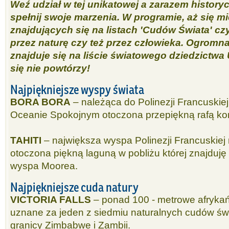
Weź udział w tej unikatowej a zarazem history
spełnij swoje marzenia. W programie, aż się mi
znajdujących się na listach 'Cudów Świata' cz
przez naturę czy też przez człowieka. Ogromn
znajduje się na liście światowego dziedzictw
się nie powtórzy!
Najpiękniejsze wyspy świata
BORA BORA
– należąca do Polinezji Francuskie
Oceanie Spokojnym otoczona przepiękną rafą ko
TAHITI
– największa wyspa Polinezji Francuskie
otoczona piękną laguną w pobliżu której znajduję
wyspa Moorea.
Najpiękniejsze cuda natury
VICTORIA FALLS
– ponad 100 - metrowe afryka
uznane za jeden z siedmiu naturalnych cudów świ
granicy Zimbabwe i Zambii.