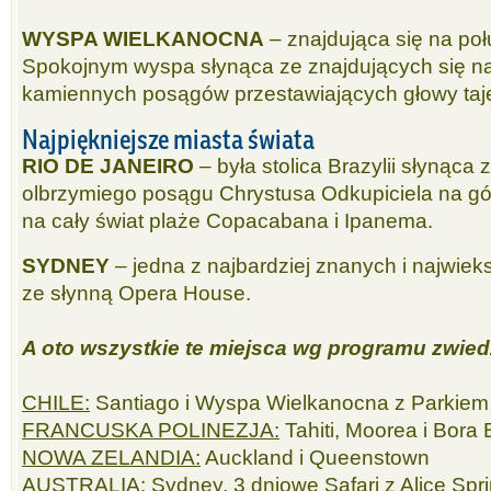
WYSPA WIELKANOCNA
– znajdująca się na p
Spokojnym wyspa słynąca ze znajdujących się na 
kamiennych posągów przestawiających głowy taj
Najpiękniejsze miasta świata
RIO DE JANEIRO
– była stolica Brazylii słynąca 
olbrzymiego posągu Chrystusa Odkupiciela na g
na cały świat plaże Copacabana i Ipanema.
SYDNEY
– jedna z najbardziej znanych i najwiek
ze słynną Opera House.
A oto wszystkie te miejsca wg programu zwied
CHILE:
Santiago i Wyspa Wielkanocna z Parkiem
FRANCUSKA POLINEZJA:
Tahiti, Moorea i Bora 
NOWA ZELANDIA:
Auckland i Queenstown
AUSTRALIA:
Sydney, 3 dniowe Safari z Alice Spr