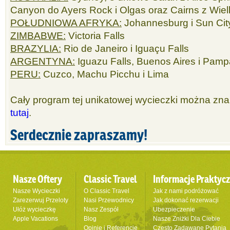
Canyon do Ayers Rock i Olgas oraz Cairns z Wiel
POŁUDNIOWA AFRYKA:
Johannesburg i Sun Cit
ZIMBABWE:
Victoria Falls
BRAZYLIA:
Rio de Janeiro i Iguaçu Falls
ARGENTYNA:
Iguazu Falls, Buenos Aires i Pam
PERU:
Cuzco, Machu Picchu i Lima
Cały program tej unikatowej wycieczki można zn
tutaj
.
Serdecznie zapraszamy!
Nasze Oftery
Classic Travel
Informacje Praktyc
Nasze Wycieczki
O Classic Travel
Jak z nami podróżować
Zarezerwuj Przeloty
Nasi Przewodnicy
Jak dokonać rezerwacji
Ułóż wycieczkę
Nasz Zespół
Ubezpieczenie
Apple Vacations
Blog
Nasze Zniżki Dla Ciebie
Opinie i Referencje
Często Zadawane Pytania