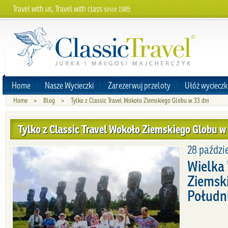
Travel with us, Travel with class
since 1985
Home
Nasze Wycieczki
Zarezerwuj przeloty
Ułóż wycieczk
Home
>
Blog
>
Tylko z Classic Travel Wokoło Ziemskiego Globu w 33 dni
Tylko z Classic Travel Wokoło Ziemskiego Globu w 
28 paździ
Wielka
Ziemsk
Połudn