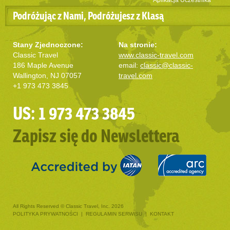
Aplikacja Uczestnika
Podróżując z Nami, Podróżujesz z Klasą
Stany Zjednoczone:
Na stronie:
Classic Travel
www.classic-travel.com
186 Maple Avenue
email:
classic@classic-
Wallington, NJ 07057
travel.com
+1 973 473 3845
US: 1 973 473 3845
Zapisz się do Newslettera
All Rights Reserved © Classic Travel, Inc. 2026
POLITYKA PRYWATNOŚCI
|
REGULAMIN SERWISU
|
KONTAKT