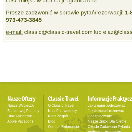
Ilość miejsc w promocji ograniczona.
Prosze zadzwonić w sprawie pytań/rezerwacji:
1-
973-473-3845
e-mail:
classic@classic-travel.com lub elaz@class
Nasze Oftery
Classic Travel
Informacje Praktyc
Nasze Wycieczki
O Classic Travel
Jak z nami podróżować
Zarezerwuj Przeloty
Nasi Przewodnicy
Jak dokonać rezerwacji
Ułóż wycieczkę
Nasz Zespół
Ubezpieczenie
Apple Vacations
Blog
Nasze Zniżki Dla Ciebie
Opinie i Referencje
Często Zadawane Pytania