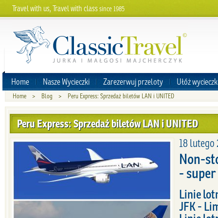
Travel with us, Travel with class
since 1985
Home
Nasze Wycieczki
Zarezerwuj przeloty
Ułóż wycieczk
Home
>
Blog
>
Peru Express: Sprzedaż biletów LAN i UNITED
Peru Express: Sprzedaż biletów LAN i UNITED
18 lutego
Non-sto
- super
Linie lo
JFK - Li