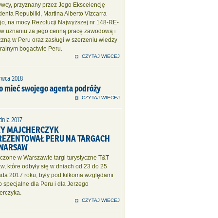
rywcy, przyznany przez Jego Ekscelencję
enta Republiki, Martina Alberto Vizcarra
jo, na mocy Rezolucji Najwyższej nr 148-RE-
 w uznaniu za jego cenną pracę zawodową i
czną w Peru oraz zasługi w szerzeniu wiedzy
uralnym bogactwie Peru.
CZYTAJ WIECEJ
rwca 2018
o mieć swojego agenta podróży
CZYTAJ WIECEJ
dnia 2017
ZY MAJCHERCZYK
REZENTOWAŁ PERU NA TARGACH
 WARSAW
czone w Warszawie targi turystyczne T&T
, które odbyły się w dniach od 23 do 25
pada 2017 roku, były pod kilkoma względami
 specjalne dla Peru i dla Jerzego
erczyka.
CZYTAJ WIECEJ