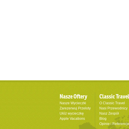
Nasze Oftery
Classic Trave
Nasze Wycieczki
O Classic Travel
Zarezerwuj Przeloty
Nasi Przewodnicy
Ułóż wycieczkę
Nasz Zespół
Apple Vacations
Blog
Opinie i Referencj