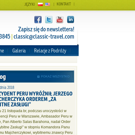
KONTAKT
JĘZYKI
Zapisz się do newslettera!
 3845
|
classic@classic-travel.com
zne
Galeria
Relacje z Podróży
og
POKAŻ WSZYSTKO
dnia 2018
ZYDENT PERU WYRÓŻNIŁ JERZEGO
CHERCZYKA ORDEREM „ZA
ITNE ZASŁUGI”
 21 listopada br, podczas uroczystości w
encji Peru w Warszawie, Ambasador Peru w
e, Pan Alberto Salas Barahona, nadał Order
ybitne Zasługi” w stopniu Komandora Panu
mu Majcherczykowi, wybitnemu znawcy Peru