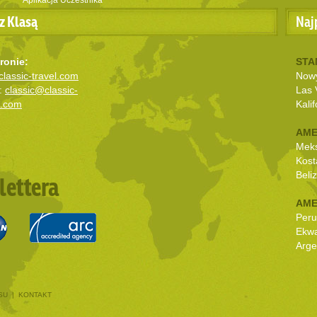
Aplikacja Uczestnika
z Klasą
Naj
ronie:
STA
lassic-travel.com
Nowy
:
classic@classic-
Las 
l.com
Kalif
AME
Mek
Kost
Beli
lettera
AME
Peru
Ekw
Arge
SU
|
KONTAKT