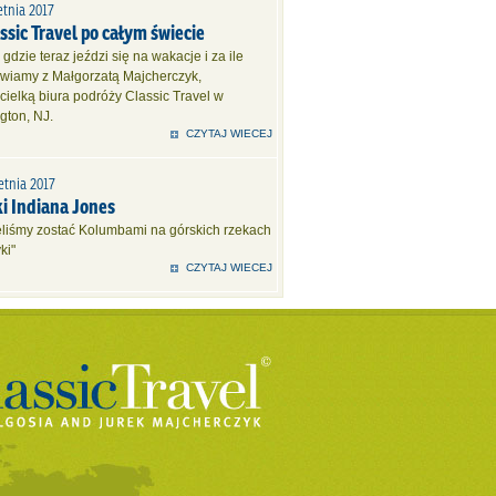
etnia 2017
ssic Travel po całym świecie
 gdzie teraz jeździ się na wakacje i za ile
wiamy z Małgorzatą Majcherczyk,
cielką biura podróży Classic Travel w
gton, NJ.
CZYTAJ WIECEJ
etnia 2017
ki Indiana Jones
eliśmy zostać Kolumbami na górskich rzekach
ki"
CZYTAJ WIECEJ