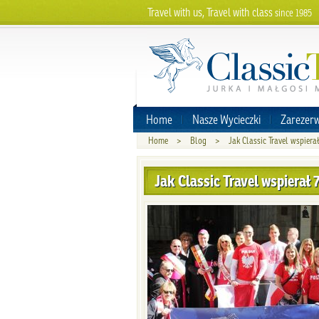
Travel with us, Travel with class
since 1985
Home
Nasze Wycieczki
Zarezerw
Home
>
Blog
>
Jak Classic Travel wspiera
Jak Classic Travel wspierał