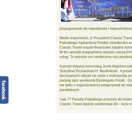
propagowanie tej największej i najważniejsz
Warto wspomnieć, iż Prezydent Classic Trav
Pułaskiego najbardziej Polskie miasteczko w
Classic Travel wsparł finansowo lokalne komi
W ten sposób pragnęlismy wyrazic naszą Pol
usług. To własnie oni serdecznie nas pozdraw
A przed trybuna honorową Jurek Majcherczyk
Szeryfowi Richardowi H. Berdnikowi. A przed
duchownych oficjali na czele z metropolitą 
paradę jako wysłannik Episkopatu Polski. Dl
nie tylko z organizowania pielgrzymek do miej
parafialnych.
I tak 77 Parada Pułaskiego przeszła do histo
Classic Travel będzie celebrował 30 – lecie s