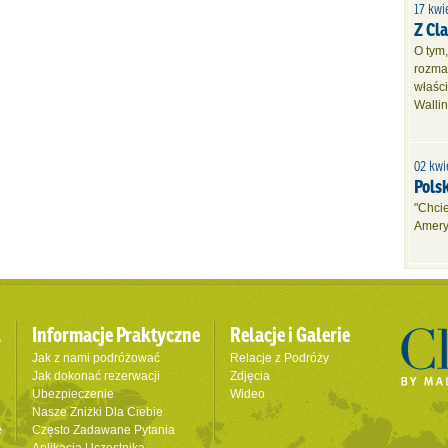
17 kwi
Z Cla
O tym,
rozma
właści
Wallin
02 kwi
Pols
"Chci
Amery
l
Informacje Praktyczne
Relacje i Galerie
Jak z nami podróżować
Relacje z Podróży
Jak dokonać rezerwacji
Zdjęcia
Ubezpieczenie
Wideo
Nasze Zniżki Dla Ciebie
e
Często Zadawane Pytania