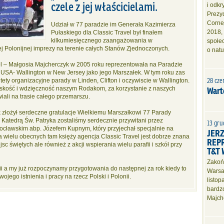
czele z jej właścicielami.
i odk
Prezyd
Corne
Udział w 77 paradzie im Generała Kazimierza
2018,
Pułaskiego dla Classic Travel był finałem
kilkumiesięcznego zaangażowania w
społe
ej Polonijnej imprezy na terenie całych Stanów Zjednoczonych.
o nat
el – Małgosia Majcherczyk w 2005 roku reprezentowała na Paradzie
 USA- Wallington w New Jersey jako jego Marszałek. W tym roku zas
28 cze
tety organizacyjne parady w Linden, Clifton i oczywiscie w Wallington.
Wart
skość i wdzięczność naszym Rodakom, za korzystanie z naszych
iali na trasie całego przemarszu.
 złożył serdeczne gratulacje Wielkiemu Marszałkowi 77 Parady
 Katedrą Św. Patryka zostaliśmy serdecznie przywitani przez
13 gru
wrocławskim abp. Józefem Kupnym, który przyjechał specjalnie na
JER
a wielu obecnych tam księży agencja Classic Travel jest dobrze znana
REP
sc świętych ale również z akcji wspierania wielu parafii i szkół przy
T&T
Zakoń
rii a my już rozpoczynamy przygotowania do następnej za rok kiedy to
Warsaw
wojego istnienia i pracy na rzecz Polski i Polonii.
listo
bardzo
Majch