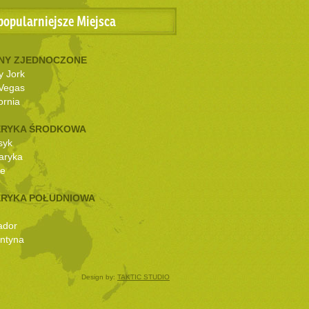
popularniejsze Miejsca
NY ZJEDNOCZONE
 Jork
Vegas
ornia
RYKA ŚRODKOWA
syk
aryka
ze
RYKA POŁUDNIOWA
ador
ntyna
Design by:
TAKTIC STUDIO