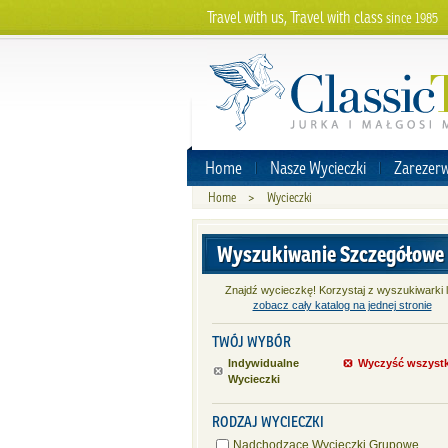
Travel with us, Travel with class
since 1985
Home
Nasze Wycieczki
Zarezerw
Home
>
Wycieczki
Wyszukiwanie Szczegółowe
Znajdź wycieczkę! Korzystaj z wyszukiwarki 
zobacz cały katalog na jednej stronie
TWÓJ WYBÓR
Indywidualne
Wyczyść wszyst
Wycieczki
RODZAJ WYCIECZKI
Nadchodzące Wycieczki Grupowe