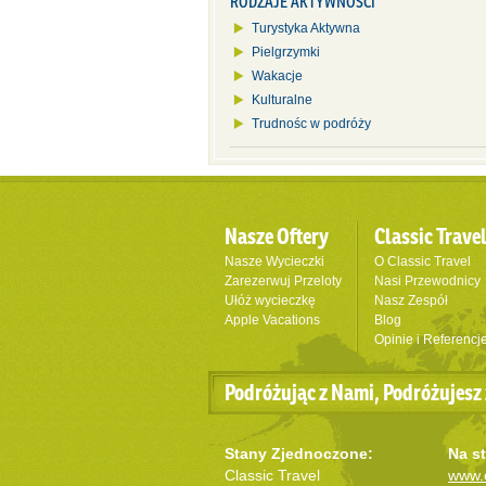
RODZAJE AKTYWNOŚCI
Turystyka Aktywna
Pielgrzymki
Wakacje
Kulturalne
Trudnośc w podróży
Nasze Oftery
Classic Trave
Nasze Wycieczki
O Classic Travel
Zarezerwuj Przeloty
Nasi Przewodnicy
Ułóż wycieczkę
Nasz Zespół
Apple Vacations
Blog
Opinie i Referencj
Podróżując z Nami, Podróżujesz 
Stany Zjednoczone:
Na st
Classic Travel
www.c