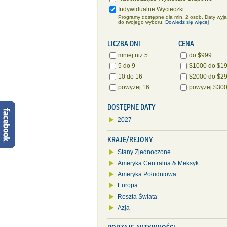
Indywidualne Wycieczki
Programy dostępne dla min. 2 osob. Daty wyj
do twojego wyboru.
Dowiedz się więcej
LICZBA DNI
CENA
mniej niż 5
do $999
5 do 9
$1000 do $1
10 do 16
$2000 do $2
powyżej 16
powyżej $30
DOSTĘPNE DATY
2027
KRAJE/REJONY
Stany Zjednoczone
Ameryka Centralna & Meksyk
Ameryka Południowa
Europa
Reszta Świata
Azja