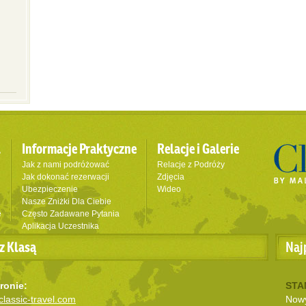
l
Informacje Praktyczne
Relacje i Galerie
Jak z nami podróżować
Relacje z Podróży
Jak dokonać rezerwacji
Zdjęcia
Ubezpieczenie
Wideo
Nasze Zniżki Dla Ciebie
e
Często Zadawane Pytania
Aplikacja Uczestnika
z Klasą
Naj
ronie:
STA
lassic-travel.com
Nowy