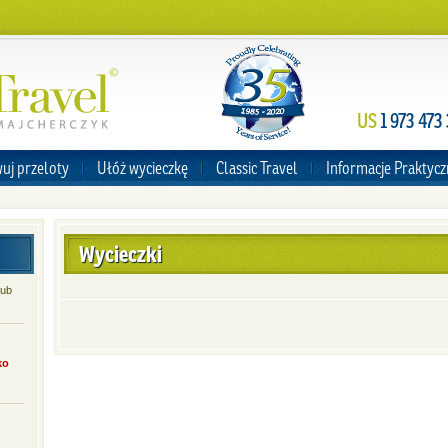
US
1 973 473
uj przeloty
Ułóż wycieczkę
Classic Travel
Informacje Praktyc
Wycieczki
lub
ko