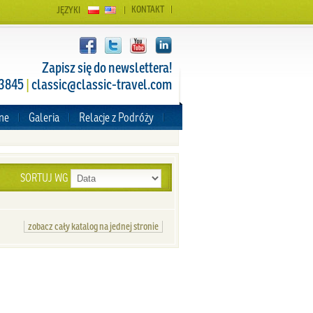
KONTAKT
JĘZYKI
Zapisz się do newslettera!
 3845
|
classic@classic-travel.com
zne
Galeria
Relacje z Podróży
SORTUJ WG
zobacz cały katalog na jednej stronie