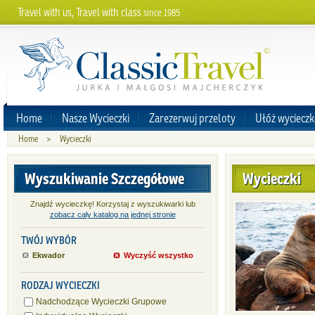
Travel with us, Travel with class
since 1985
Home
Nasze Wycieczki
Zarezerwuj przeloty
Ułóż wycieczk
Home
>
Wycieczki
Wyszukiwanie Szczegółowe
Wycieczki
Znajdź wycieczkę! Korzystaj z wyszukiwarki lub
zobacz cały katalog na jednej stronie
TWÓJ WYBÓR
Ekwador
Wyczyść wszystko
RODZAJ WYCIECZKI
Nadchodzące Wycieczki Grupowe