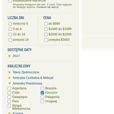
Indywidualne Wycieczki
Programy dostępne dla min. 2 osob. Daty wyjazdu
do twojego wyboru.
Dowiedz się więcej
LICZBA DNI
CENA
mniej niż 5
do $999
5 do 9
$1000 do $1999
10 do 16
$2000 do $2999
powyżej 16
powyżej $3000
DOSTĘPNE DATY
2027
KRAJE/REJONY
Stany Zjednoczone
Ameryka Centralna & Meksyk
Ameryka Południowa
Argentyna
Brazylia
Chile
Ekwador
Galapagos
Patagonia
Peru
Urugwaj
Wyspa
Wielkanocna
Europa