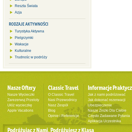
Reszta Świata
Azja
RODZAJE AKTYWNOŚCI
Turystyka Aktywna
Pielgrzymki
Wakacje
Kulturalne
Trudnośc w podróży
Nasze Oftery
Classic Travel
Informacje Praktyc
Nasze Wycieczki
O Classic Travel
Jak z nami podróżować
Zarezerwuj Przeloty
Nasi Przewodnicy
Jak dokonać rezerwacji
Ułóż wycieczkę
Nasz Zespół
Ubezpieczenie
Apple Vacations
Blog
Nasze Zniżki Dla Ciebie
Opinie i Referencje
Często Zadawane Pytania
Aplikacja Uczestnika
Podróżując z Nami, Podróżujesz z Klasą