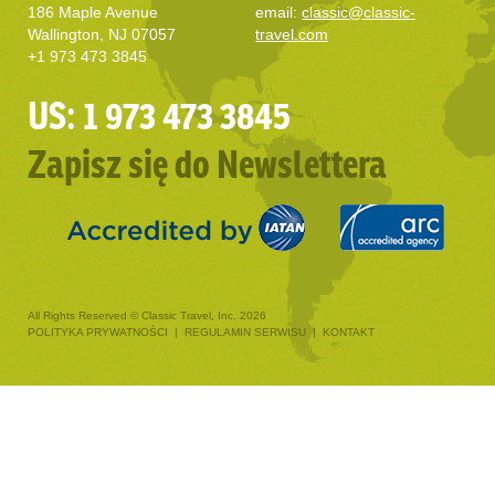
186 Maple Avenue
email:
classic@classic-
Wallington, NJ 07057
travel.com
+1 973 473 3845
US: 1 973 473 3845
Zapisz się do Newslettera
All Rights Reserved © Classic Travel, Inc. 2026
POLITYKA PRYWATNOŚCI
|
REGULAMIN SERWISU
|
KONTAKT