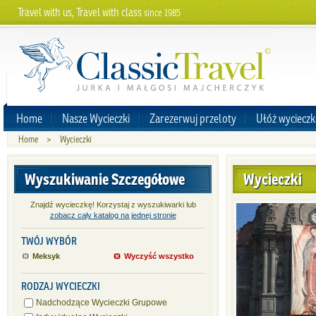
Travel with us, Travel with class
since 1985
Home
Nasze Wycieczki
Zarezerwuj przeloty
Ułóż wycieczk
Home
>
Wycieczki
Wyszukiwanie Szczegółowe
Wycieczki
Znajdź wycieczkę! Korzystaj z wyszukiwarki lub
zobacz cały katalog na jednej stronie
TWÓJ WYBÓR
Meksyk
Wyczyść wszystko
RODZAJ WYCIECZKI
Nadchodzące Wycieczki Grupowe