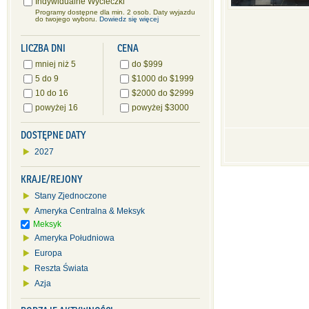
Indywidualne Wycieczki
Programy dostępne dla min. 2 osob. Daty wyjazdu
do twojego wyboru.
Dowiedz się więcej
LICZBA DNI
CENA
mniej niż 5
do $999
5 do 9
$1000 do $1999
10 do 16
$2000 do $2999
powyżej 16
powyżej $3000
DOSTĘPNE DATY
2027
KRAJE/REJONY
Stany Zjednoczone
Ameryka Centralna & Meksyk
Meksyk
Ameryka Południowa
Europa
Reszta Świata
Azja