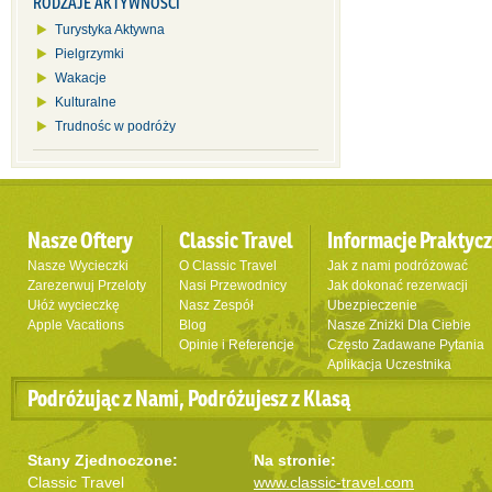
RODZAJE AKTYWNOŚCI
Turystyka Aktywna
Pielgrzymki
Wakacje
Kulturalne
Trudnośc w podróży
Nasze Oftery
Classic Travel
Informacje Praktyc
Nasze Wycieczki
O Classic Travel
Jak z nami podróżować
Zarezerwuj Przeloty
Nasi Przewodnicy
Jak dokonać rezerwacji
Ułóż wycieczkę
Nasz Zespół
Ubezpieczenie
Apple Vacations
Blog
Nasze Zniżki Dla Ciebie
Opinie i Referencje
Często Zadawane Pytania
Aplikacja Uczestnika
Podróżując z Nami, Podróżujesz z Klasą
Stany Zjednoczone:
Na stronie:
Classic Travel
www.classic-travel.com