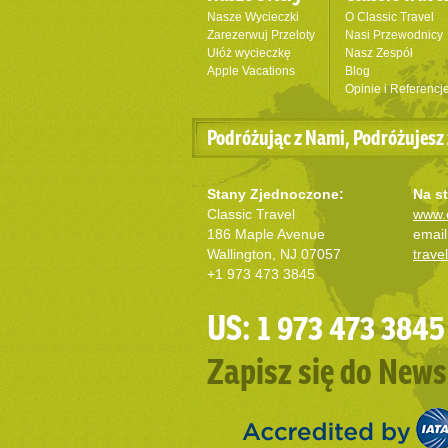
Nasze Wycieczki
O Classic Travel
Zarezerwuj Przeloty
Nasi Przewodnicy
Ułóż wycieczkę
Nasz Zespół
Apple Vacations
Blog
Opinie i Referencj
Podróżując z Nami, Podróżujesz 
Stany Zjednoczone:
Na st
Classic Travel
www.c
186 Maple Avenue
email
Wallington, NJ 07057
trave
+1 973 473 3845
US: 1 973 473 3845
Zapisz się do News