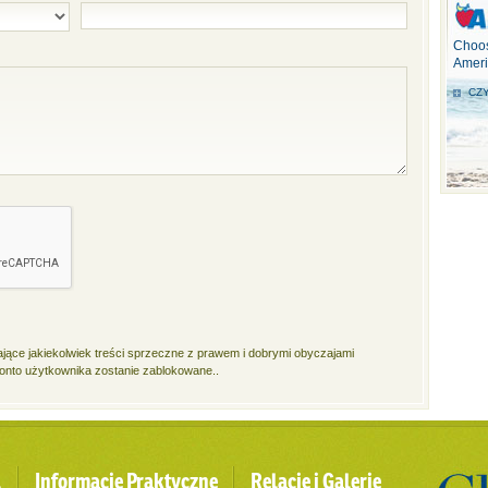
Choos
Ameri
CZY
ące jakiekolwiek treści sprzeczne z prawem i dobrymi obyczajami
 konto użytkownika zostanie zablokowane..
l
Informacje Praktyczne
Relacje i Galerie