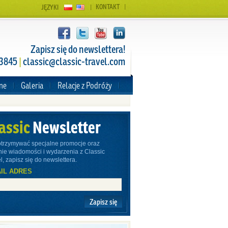
KONTAKT
JĘZYKI
Zapisz się do newslettera!
 3845
|
classic@classic-travel.com
zne
Galeria
Relacje z Podróży
assic
Newsletter
otrzymywać specjalne promocje oraz
nie wiadomości i wydarzenia z Classic
l, zapisz się do newslettera.
IL ADRES
Zapisz się