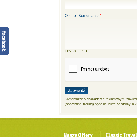
Opinie i Komentarze:
*
Liczba liter:
0
Zatwierdź
Komentarze o charakterze reklamowym, zawieraj
(spamming, trolling) będą usunięte ze strony, a
Nasze Oftery
Classic Trave