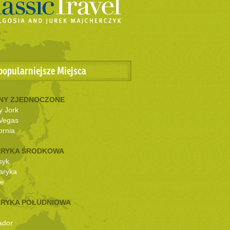
popularniejsze Miejsca
NY ZJEDNOCZONE
 Jork
Vegas
ornia
RYKA ŚRODKOWA
syk
aryka
ze
RYKA POŁUDNIOWA
ador