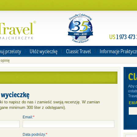
US
1 973 473
uj przeloty
Ułóż wycieczkę
Classic Travel
Informacje Praktyc
 opinię
Cl
Aby 
ostat
 wycieczkę
Trave
ki to napisz do nas i zamieść swoją recenzję. W zamian
EMA
ane minimum 300 liter z odstępami).
Email:
*
Data podróży:
*