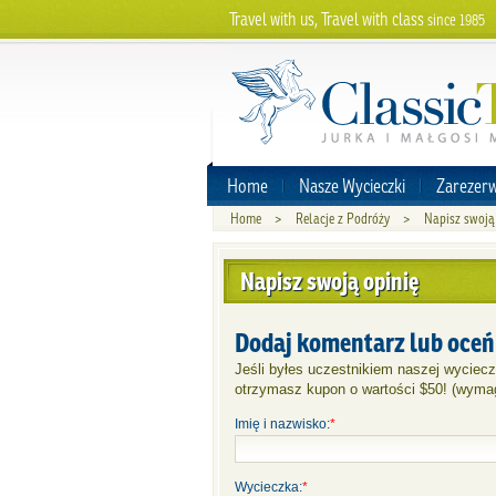
Travel with us, Travel with class
since 1985
Home
Nasze Wycieczki
Zarezerw
Home
>
Relacje z Podróży
>
Napisz swoją
Napisz swoją opinię
Dodaj komentarz lub oceń
Jeśli byłes uczestnikiem naszej wyciecz
otrzymasz kupon o wartości $50! (wymag
Imię i nazwisko:
*
Wycieczka:
*