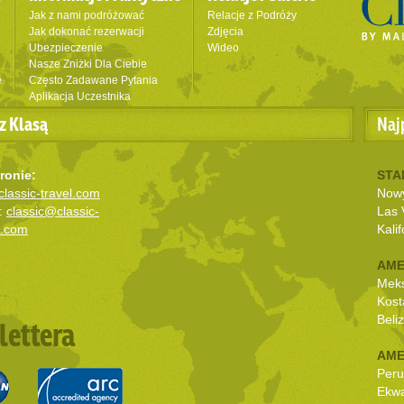
Jak z nami podróżować
Relacje z Podróży
Jak dokonać rezerwacji
Zdjęcia
Ubezpieczenie
Wideo
Nasze Zniżki Dla Ciebie
e
Często Zadawane Pytania
Aplikacja Uczestnika
z Klasą
Naj
ronie:
STA
lassic-travel.com
Nowy
:
classic@classic-
Las 
l.com
Kalif
AME
Mek
Kost
Beli
lettera
AME
Peru
Ekw