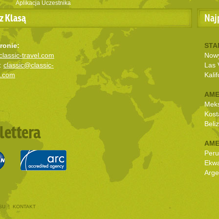
Aplikacja Uczestnika
z Klasą
Naj
ronie:
STA
lassic-travel.com
Nowy
:
classic@classic-
Las 
l.com
Kalif
AME
Mek
Kost
Beli
lettera
AME
Peru
Ekw
Arge
SU
|
KONTAKT