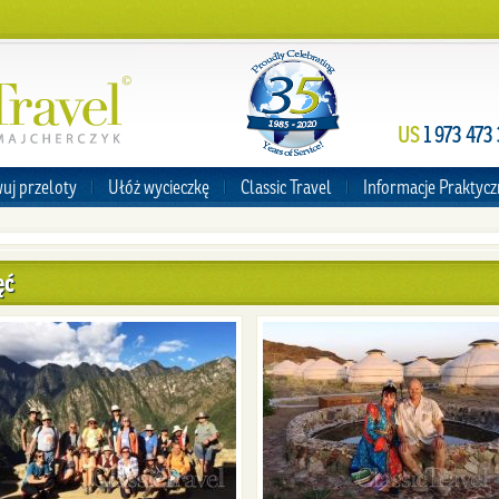
US
1 973 473
uj przeloty
Ułóż wycieczkę
Classic Travel
Informacje Praktyc
ęć