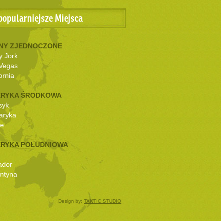
popularniejsze Miejsca
NY ZJEDNOCZONE
 Jork
Vegas
ornia
RYKA ŚRODKOWA
syk
aryka
ze
RYKA POŁUDNIOWA
ador
ntyna
Design by:
TAKTIC STUDIO