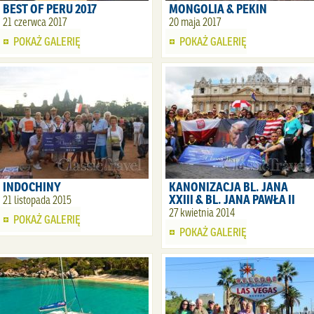
BEST OF PERU 2017
MONGOLIA & PEKIN
21 czerwca 2017
20 maja 2017
POKAŻ GALERIĘ
POKAŻ GALERIĘ
INDOCHINY
KANONIZACJA BL. JANA
XXIII & BL. JANA PAWŁA II
21 listopada 2015
27 kwietnia 2014
POKAŻ GALERIĘ
POKAŻ GALERIĘ