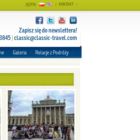
KONTAKT
JĘZYKI
Zapisz się do newslettera!
 3845
|
classic@classic-travel.com
zne
Galeria
Relacje z Podróży