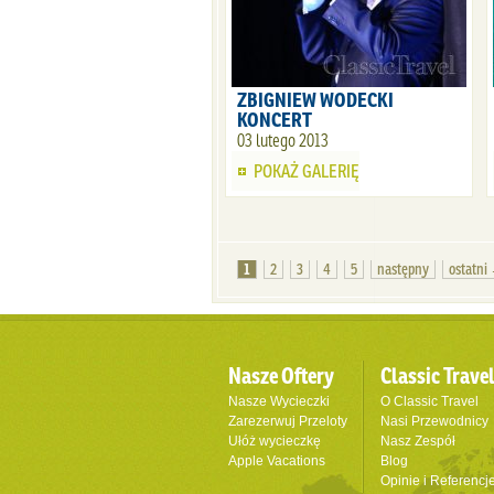
ZBIGNIEW WODECKI
KONCERT
03 lutego 2013
POKAŻ GALERIĘ
1
2
3
4
5
następny
ostatni
Nasze Oftery
Classic Trave
Nasze Wycieczki
O Classic Travel
Zarezerwuj Przeloty
Nasi Przewodnicy
Ułóż wycieczkę
Nasz Zespół
Apple Vacations
Blog
Opinie i Referencj