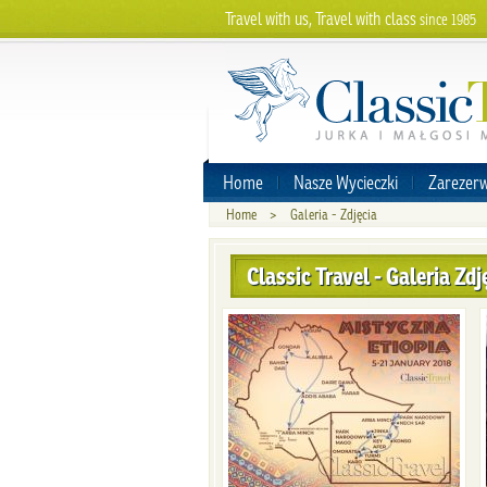
Travel with us, Travel with class
since 1985
Home
Nasze Wycieczki
Zarezerw
Home
>
Galeria - Zdjęcia
Classic Travel - Galeria Zdj