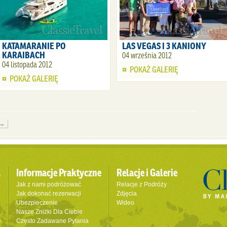
KATAMARANIE PO
LAS VEGAS I 3 KANIONY
KARAIBACH
04 września 2012
04 listopada 2012
POKAŻ GALERIĘ
POKAŻ GALERIĘ
 →
l
Informacje Praktyczne
Relacje i Galerie
Jak z nami podróżować
Relacje z Podróży
Jak dokonać rezerwacji
Zdjęcia
Ubezpieczenie
Wideo
Nasze Zniżki Dla Ciebie
e
Często Zadawane Pytania