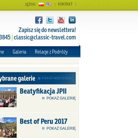
KONTAKT
JĘZYKI
Zapisz się do newslettera!
 3845
|
classic@classic-travel.com
zne
Galeria
Relacje z Podróży
brane galerie
POKAŻ WSZYSTKO
Beatyfikacja JPII
POKAŻ GALERIĘ
Best of Peru 2017
POKAŻ GALERIĘ