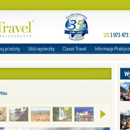
US
1 973 473
uj przeloty
Ułóż wycieczkę
Classic Travel
Informacje Praktyc
Wy
fiku