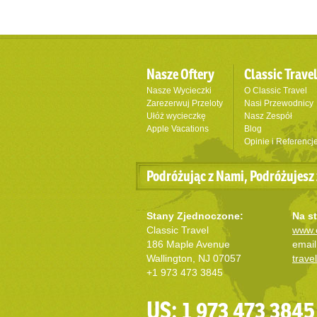
Nasze Oftery
Classic Trave
Nasze Wycieczki
O Classic Travel
Zarezerwuj Przeloty
Nasi Przewodnicy
Ułóż wycieczkę
Nasz Zespół
Apple Vacations
Blog
Opinie i Referencj
Podróżując z Nami, Podróżujesz 
Stany Zjednoczone:
Na st
Classic Travel
www.c
186 Maple Avenue
email
Wallington, NJ 07057
trave
+1 973 473 3845
US: 1 973 473 3845