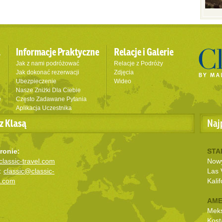
l
Informacje Praktyczne
Relacje i Galerie
Jak z nami podróżować
Relacje z Podróży
Jak dokonać rezerwacji
Zdjęcia
Ubezpieczenie
Wideo
Nasze Zniżki Dla Ciebie
e
Często Zadawane Pytania
Aplikacja Uczestnika
z Klasą
Naj
ronie:
STA
lassic-travel.com
Nowy
:
classic@classic-
Las 
l.com
Kalif
AME
Mek
Kost