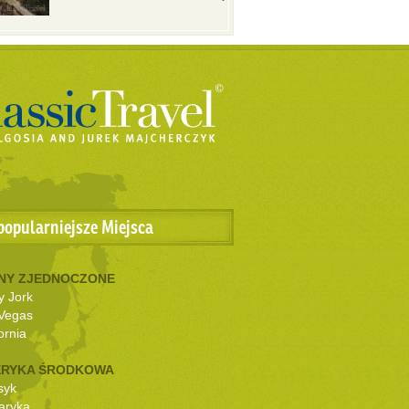
popularniejsze Miejsca
NY ZJEDNOCZONE
 Jork
Vegas
ornia
RYKA ŚRODKOWA
syk
aryka