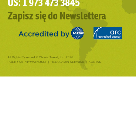
US: 1 973 473 3845
Zapisz się do Newslettera
All Rights Reserved © Classic Travel, Inc. 2026
POLITYKA PRYWATNOŚCI
|
REGULAMIN SERWISU
|
KONTAKT