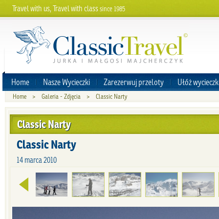
Travel with us, Travel with class
since 1985
Home
Nasze Wycieczki
Zarezerwuj przeloty
Ułóż wycieczk
Home
>
Galeria - Zdjęcia
>
Classic Narty
Classic Narty
Classic Narty
14 marca 2010