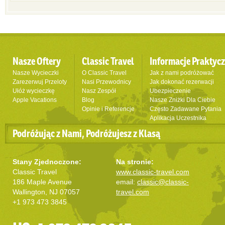
Nasze Oftery
Classic Travel
Informacje Praktyc
Nasze Wycieczki
O Classic Travel
Jak z nami podróżować
Zarezerwuj Przeloty
Nasi Przewodnicy
Jak dokonać rezerwacji
Ułóż wycieczkę
Nasz Zespół
Ubezpieczenie
Apple Vacations
Blog
Nasze Zniżki Dla Ciebie
Opinie i Referencje
Często Zadawane Pytania
Aplikacja Uczestnika
Podróżując z Nami, Podróżujesz z Klasą
Stany Zjednoczone:
Na stronie:
Classic Travel
www.classic-travel.com
186 Maple Avenue
email:
classic@classic-
Wallington, NJ 07057
travel.com
+1 973 473 3845