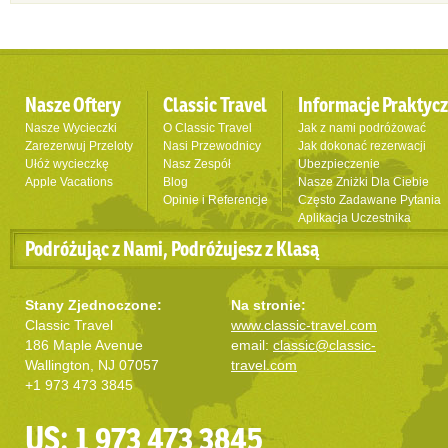
Nasze Oftery
Classic Travel
Informacje Praktyc
Nasze Wycieczki
O Classic Travel
Jak z nami podróżować
Zarezerwuj Przeloty
Nasi Przewodnicy
Jak dokonać rezerwacji
Ułóż wycieczkę
Nasz Zespół
Ubezpieczenie
Apple Vacations
Blog
Nasze Zniżki Dla Ciebie
Opinie i Referencje
Często Zadawane Pytania
Aplikacja Uczestnika
Podróżując z Nami, Podróżujesz z Klasą
Stany Zjednoczone:
Na stronie:
Classic Travel
www.classic-travel.com
186 Maple Avenue
email:
classic@classic-
Wallington, NJ 07057
travel.com
+1 973 473 3845
US: 1 973 473 3845