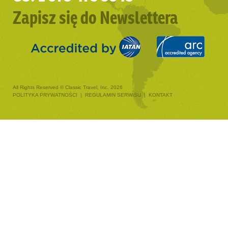
Zapisz się do Newslettera
All Rights Reserved © Classic Travel, Inc. 2026
POLITYKA PRYWATNOŚCI
|
REGULAMIN SERWISU
|
KONTAKT