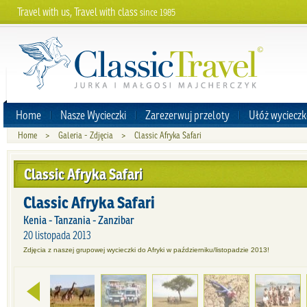
Travel with us, Travel with class
since 1985
Home
Nasze Wycieczki
Zarezerwuj przeloty
Ułóż wycieczk
Home
>
Galeria - Zdjęcia
>
Classic Afryka Safari
Classic Afryka Safari
Classic Afryka Safari
Kenia - Tanzania - Zanzibar
20 listopada 2013
Zdjęcia z naszej grupowej wycieczki do Afryki w październiku/listopadzie 2013!